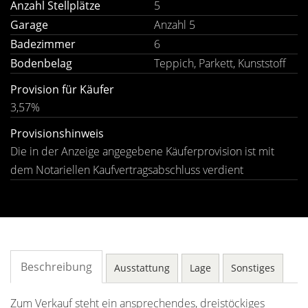
Anzahl Stellplätze
5
Garage
Anzahl 5
Badezimmer
6
Bodenbelag
Teppich, Parkett, Kunststoff
Provision für Käufer
3,57%
Provisionshinweis
Die in der Anzeige angegebene Käuferprovision ist mit
dem Notariellen Kaufvertragsabschluss verdient
Beschreibung
Ausstattung
Lage
Sonstiges
Zum Verkauf steht ein ansprechendes, dreistöckiges