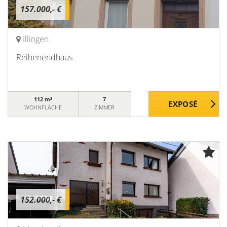
157.000,- €
Illingen
Reihenendhaus
112 m²
7
WOHNFLÄCHE
ZIMMER
152.000,- €