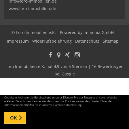
info@loro-immobilien.de
www.loro-immobilien.de
© Loro Immobilien e.K.
Powered by Immonia GmbH
Impressum
Widerrufsbelehrung
Datenschutz
Sitemap
Loro Immobilien e.K.
hat
4,9
von
5
Sternen |
16
Bewertungen
bei Google
Cookies erleichtern die Bereitstellung unserer Dienste. Mit der Nutzung unserer Website
erklären Sie sich damit einverstanden, dass wir Cookies verwenden. Weiterführende
Informationen erhalten Sie in unserer Datenschutzerklärung.
OK