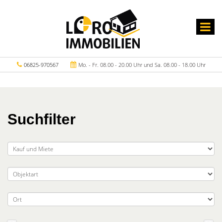
06825-970567
Mo. - Fr. 08.00 - 20.00 Uhr und Sa. 08.00 - 18.00 Uhr
Suchfilter