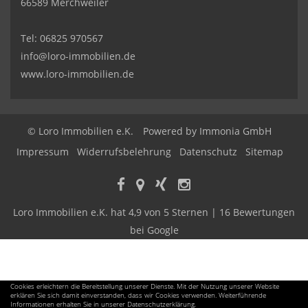
66589 Merchweiler
Tel:
06825 970567
info@loro-immobilien.de
www.loro-immobilien.de
© Loro Immobilien e.K.
Powered by Immonia GmbH
Impressum
Widerrufsbelehrung
Datenschutz
Sitemap
Loro Immobilien e.K.
hat
4,9
von
5
Sternen |
16
Bewertungen
bei Google
Cookies erleichtern die Bereitstellung unserer Dienste. Mit der Nutzung unserer Website
erklären Sie sich damit einverstanden, dass wir Cookies verwenden. Weiterführende
Informationen erhalten Sie in unserer Datenschutzerklärung.