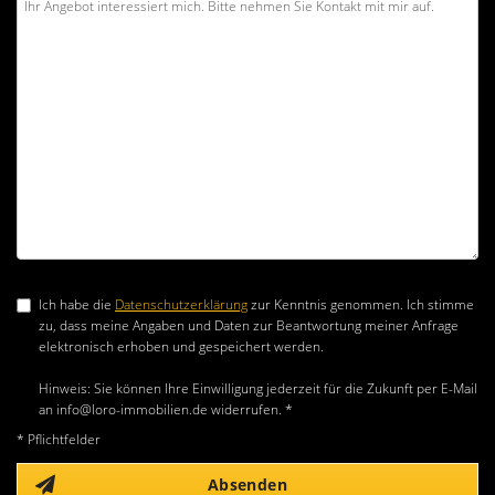
Ich habe die
Datenschutzerklärung
zur Kenntnis genommen. Ich stimme
zu, dass meine Angaben und Daten zur Beantwortung meiner Anfrage
elektronisch erhoben und gespeichert werden.
Hinweis: Sie können Ihre Einwilligung jederzeit für die Zukunft per E-Mail
an info@loro-immobilien.de widerrufen. *
* Pflichtfelder
Absenden