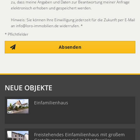
zu, dass meine Angaben und Daten zur Beantwortung meiner Anfrage
elektronisch erhoben und gespeichert werden.
Hinweis: Sie können Ihre Einwilligung jederzeit für die Zukunft per E-Mail
an info@loro-immobilien.de widerrufen. *
* Pflichtfelder
Absenden
NEUE OBJEKTE
Einfamilienhaus
Freistehendes Einfamilienhaus mit großem