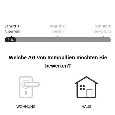
Schritt 1:
Schritt 2:
Schritt 3:
Allgemein
Details
Bewertung
5 %
Welche Art von Immobilien möchten Sie
S
A
bewerten?
W
<
WOHNUNG
HAUS