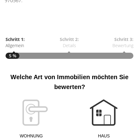
970567.
Schritt 1:
Schritt 2:
Schritt 3:
Allgemein
Details
Bewertung
5 %
Welche Art von Immobilien möchten Sie
S
A
bewerten?
W
<
WOHNUNG
HAUS