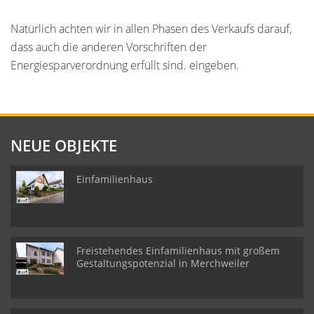
Natürlich achten wir in allen Phasen des Verkaufs darauf,
dass auch die anderen Vorschriften der
Energiesparverordnung erfüllt sind. eingeben.
NEUE OBJEKTE
Einfamilienhaus
Freistehendes Einfamilienhaus mit großem
Gestaltungspotenzial in Merchweiler