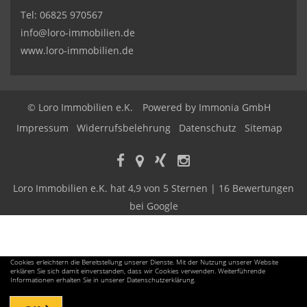
Tel:
06825 970567
info@loro-immobilien.de
www.loro-immobilien.de
© Loro Immobilien e.K.
Powered by Immonia GmbH
Impressum
Widerrufsbelehrung
Datenschutz
Sitemap
Loro Immobilien e.K.
hat
4,9
von
5
Sternen |
16
Bewertungen
bei Google
Cookies erleichtern die Bereitstellung unserer Dienste. Mit der Nutzung unserer Website
erklären Sie sich damit einverstanden, dass wir Cookies verwenden. Weiterführende
Informationen erhalten Sie in unserer Datenschutzerklärung.